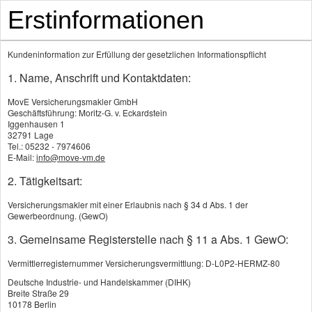
Erstinformationen
Kundeninformation zur Erfüllung der gesetzlichen Informationspflicht
1. Name, Anschrift und Kontaktdaten:
MovE Versicherungsmakler GmbH
Geschäftsführung: Moritz-G. v. Eckardstein
Iggenhausen 1
32791 Lage
Tel.: 05232 - 7974606
Rück­ruf-Wunsch außerhalb der Bürozeiten
E-Mail:
info@move-vm.de
2. Tätigkeitsart:
Versicherungsmakler mit einer Erlaubnis nach § 34 d Abs. 1 der
Gewerbeordnung. (GewO)
3. Gemeinsame Registerstelle nach § 11 a Abs. 1 GewO:
Vermittlerregisternummer Versicherungsvermittlung: D-L0P2-HERMZ-80
Deutsche Industrie- und Handelskammer (DIHK)
Breite Straße 29
10178 Berlin