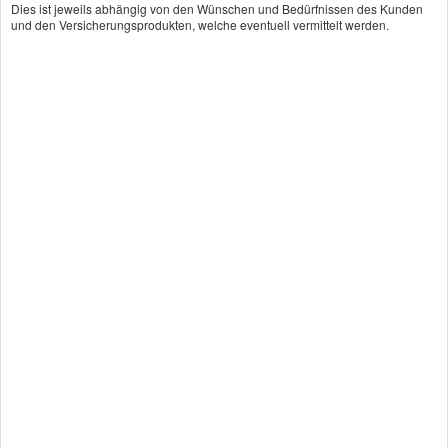
Dies ist jeweils abhängig von den Wünschen und Bedürfnissen des Kunden
und den Versicherungsprodukten, welche eventuell vermittelt werden.
Unsere WhatsApp Business Nummer:
+49 162 8565704
Achtung!
Auf Grund unseres Setups sind
hier keine Anrufe sondern nur Nachrichten
möglich!
Willkommen bei der MovE Ver­
sicherungs­makler GmbH – Ihr
versierter Partner für
Risikomanagement und
Versicherungslösungen