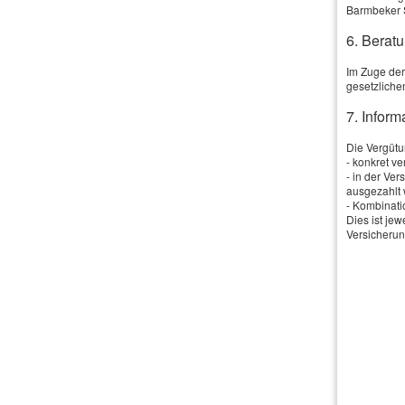
Barmbeker 
6. Beratu
Dieser
Im Zuge der
gesetzliche
7. Infor
Die Vergütun
- konkret v
- in der Ve
ausgezahlt 
- Kombinati
Dies ist je
Versicherun