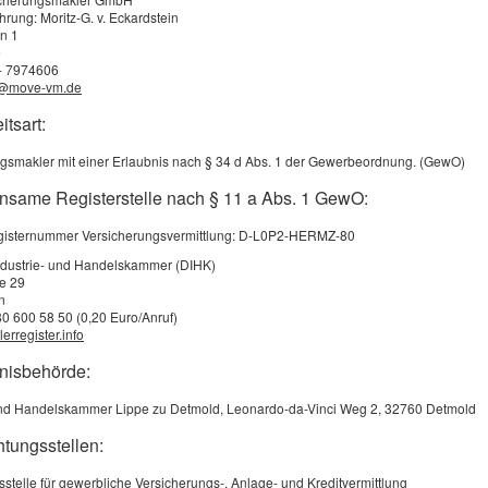
Die Haus­rat­ver­si­che­rung ersetzt Schäden an Gegenständen
hrung: Moritz-G. v. Eckardstein
gseinrichtung bei Feuer, Einbruch, Vandalismus, Leitungswas
n 1
e
 Haus­rat­ver­si­che­rung ist immer dann sinnvoll, wenn bei einem
 - 7974606
ie Neueinrichtung der Wohnung finanziell Schwierigkeiten bere
o@move-vm.de
itsart:
g gehören unter anderem auch Haustiere, Bargeld bis 1000 Euro
gsmakler mit einer Erlaubnis nach § 34 d Abs. 1 der Gewerbeordnung. (GewO)
räte, geliehene Sachen, Gartengeräte und die Campingausrüstu
nsame Registerstelle nach § 11 a Abs. 1 GewO:
lich der Wiederbeschaffungswert.
registernummer Versicherungsvermittlung: D-L0P2-HERMZ-80
ma:
ang
ndustrie- und Handelskammer (DIHK)
ße 29
ie?
n
80 600 58 50 (0,20 Euro/Anruf)
rversicherung
erregister.info
bnisbehörde:
 beachten?
er Wohnung
und Handelskammer Lippe zu Detmold, Leonardo-da-Vinci Weg 2, 32760 Detmold
htungsstellen:
sstelle für gewerbliche Versicherungs-, Anlage- und Kreditvermittlung