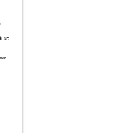
Ge­bäude­ver­si­che­rung
ung
Photo­voltaik­ver­si­che­rung
n
Haus­rat­ver­si­che­rung
kler:
Reiseversicherung
hmen
Gewerbeversicherung
Betriebshaftpflichtversicherung
Pferdehalterhaftpflicht
Hunde­halter­haft­pflicht
Tier-OP-Versicherung