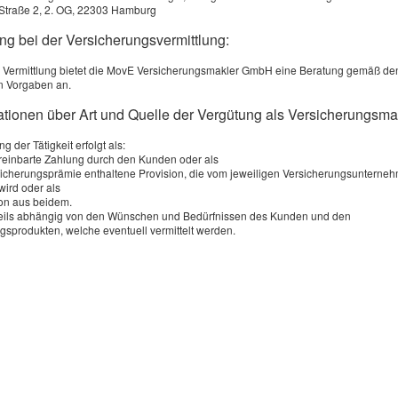
Vergleich und An­ge­bot an­for­dern
Straße 2, 2. OG, 22303 Hamburg
ng bei der Versicherungsvermittlung:
 Service wird von einem externen Anbieter bereitgestellt |
Datenschutzerklär
 Vermittlung bietet die MovE Versicherungsmakler GmbH eine Beratung gemäß de
n Vorgaben an.
mationen über Art und Quelle der Vergütung als Versicherungsma
g der Tätigkeit erfolgt als:
ereinbarte Zahlung durch den Kunden oder als
rsicherungsprämie enthaltene Provision, die vom jeweiligen Versicherungsunterne
wird oder als
on aus beidem.
weils abhängig von den Wünschen und Bedürfnissen des Kunden und den
gsprodukten, welche eventuell vermittelt werden.