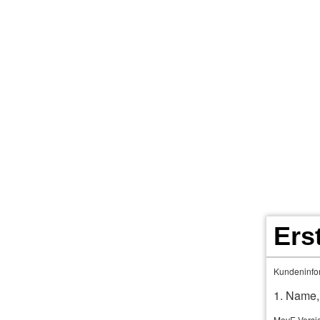
Home
Terminkalender
KFz- Rechner 7
Per­sonenversicherungen
Weitere Versicheru
Ers
Haus­rat
Kundeninfor
1. Name,
MovE Versi