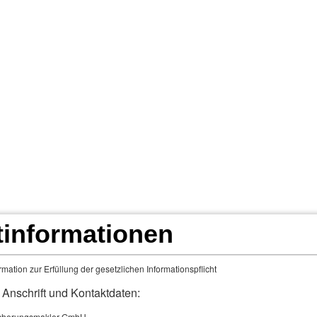
/24
Fahr doch was Du willst!
Landwirtschaft Übe
ngen
Schadenmeldung u. MaklerApp 24/7
Film
tinformationen
­ver­si­che­rung
mation zur Erfüllung der gesetzlichen Informationspflicht
Die Haus­rat­ver­si­che­rung
 Anschrift und Kontaktdaten:
cherungsmakler GmbH