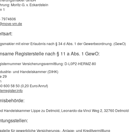
Mit dem Tod setzt sich wohl niemand gern auseinander. Wer
hrung: Moritz-G. v. Eckardstein
Kinder, Partner, Angehörige), sollte die möglichen finanziellen 
n 1
e
 - 7974606
o@move-vm.de
ensversicherung zahlt im Todesfall unabhängig von der Laufzei
itsart:
zahlten Beiträge die vereinbarte Summe an die Hinterbliebene
gsmakler mit einer Erlaubnis nach § 34 d Abs. 1 der Gewerbeordnung. (GewO)
ma:
nsame Registerstelle nach § 11 a Abs. 1 GewO:
en
registernummer Versicherungsvermittlung: D-L0P2-HERMZ-80
gnet?
ang
ndustrie- und Handelskammer (DIHK)
ße 29
rüfung
n
80 600 58 50 (0,20 Euro/Anruf)
Partnervertrag?
erregister.info
möglich
bnisbehörde:
und Handelskammer Lippe zu Detmold, Leonardo-da-Vinci Weg 2, 32760 Detmold
htungsstellen:
 Angebot Risiko­lebens­ver­si­che­rung
sstelle für gewerbliche Versicherungs-, Anlage- und Kreditvermittlung