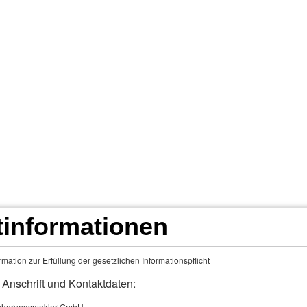
/24
Fahr doch was Du willst!
Landwirtschaft Übe
ngen
Schadenmeldung u. MaklerApp 24/7
Film
tinformationen
ebens­ver­si­che­rung
mation zur Erfüllung der gesetzlichen Informationspflicht
Schutz der Familie
 Anschrift und Kontaktdaten:
cherungsmakler GmbH