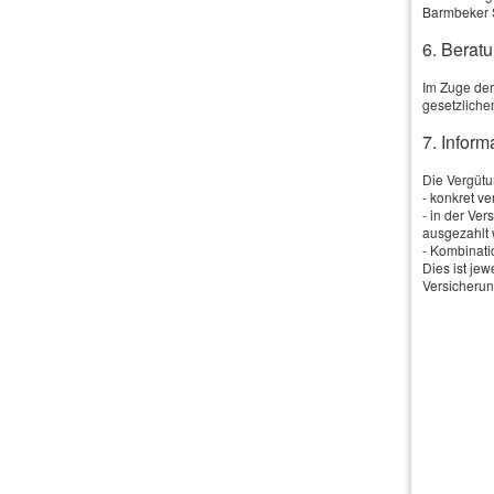
Barmbeker 
Vorname, Nam
6. Beratu
Geburts­datum
Im Zuge der
gesetzliche
Straße, Hausnr
7. Infor
PLZ, Ort:
Die Vergütun
Telefon:
- konkret v
- in der Ve
ausgezahlt 
E-Mail: *
- Kombinati
Dies ist je
Versicherun
Todesfallleist
Anmerkungen