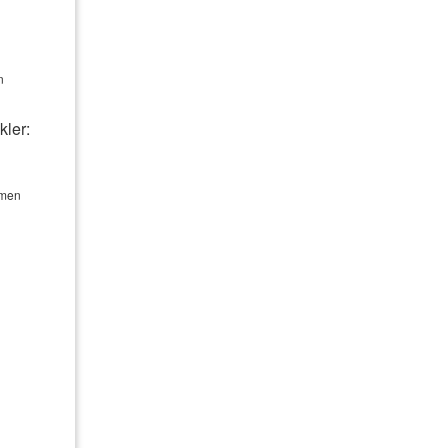
Ge­bäude­ver­si­che­rung
Photo­voltaik­ver­si­che­rung
n
Haus­rat­ver­si­che­rung
kler:
Reiseversicherung
hmen
Gewerbeversicherung
Betriebshaftpflichtversicherung
Pferdehalterhaftpflicht
Hunde­halter­haft­pflicht
Tier-OP-Versicherung