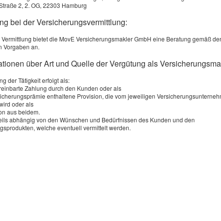
Straße 2, 2. OG, 22303 Hamburg
e: *
ng bei der Versicherungsvermittlung:
:
 Vermittlung bietet die MovE Versicherungsmakler GmbH eine Beratung gemäß de
n Vorgaben an.
.:
mationen über Art und Quelle der Vergütung als Versicherungsma
g der Tätigkeit erfolgt als:
ereinbarte Zahlung durch den Kunden oder als
rsicherungsprämie enthaltene Provision, die vom jeweiligen Versicherungsunterne
wird oder als
on aus beidem.
weils abhängig von den Wünschen und Bedürfnissen des Kunden und den
gsprodukten, welche eventuell vermittelt werden.
ung: