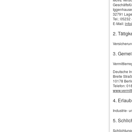
Geschäftsfü
versorgen hat (
Iggenhause
32791 Lag
bedenken.
Tel.: 05232
E-Mail:
inf
Die Risiko-Leb
2. Tätigke
Ihr direkter Weg zur Unwetterzentrale!
Höhe der einge
Versicherun
Was uns ausmacht:
Mehr zum The
3. Gemei
·
Die Grundlag
Vermittler
·
Für wen geei
·
Leistungsumf
Deutsche I
Breite Stra
·
Gesundheitsp
10178 Berli
Telefon: 01
·
Einzel- oder 
www.vermittl
·
Umwandlung 
4. Erlau
Industrie- 
5. Schlic
Vergleich und
Schlichtung