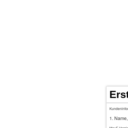
Home
Terminkalender
KFz- Rechner 7
Per­sonenversicherungen
Weitere Versicheru
Ers
Risiko­l
Kundeninfor
1. Name,
MovE Versi