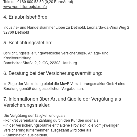
Telefon: 0180 600 58 50 (0,20 Euro/Anruf)
Förderung, die zum 1.1.2027 in Kraft tritt. Zentraler
www.vermittlerregister.info
Baustein ist das Alters­vorsorgedepot. Auch wenn
4. Erlaubnisbehörde:
das Gesetz erst 2027 gilt, ist jetzt der beste
Industrie- und Handelskammer Lippe zu Detmold, Leonardo-da-Vinci Weg 2,
Zeitpunkt zu prüfen, ob für die persönliche
32760 Detmold
Situation über die alte oder die neue Förderwelt
5. Schlichtungsstellen:
mehr rauszuholen ist. Denn 2026 bleibt noch die
Wahl zwischen beiden Systemen.
Schlichtungsstelle für gewerbliche Versicherungs-, Anlage- und
Kreditvermittlung
Was sich ab 2027 grundlegend ändert
Barmbeker Straße 2, 2. OG, 22303 Hamburg
Die neue Förderwelt setzt auf mehr
6. Beratung bei der Versicherungsvermittlung:
Verständlichkeit und mehr Auswahl in der Anspar-
Im Zuge der Vermittlung bietet die MovE Versicherungsmakler GmbH eine
und Rentenphase. Künftig soll staatlich geförderte
Beratung gemäß den gesetzlichen Vorgaben an.
Vorsorge über verschiedene Modelle möglich sein,
7. Informationen über Art und Quelle der Vergütung als
darunter renditeorientierte Depots, einfachere
Versicherungsmakler:
Standardlösungen und Varianten mit 80 oder 100
Die Vergütung der Tätigkeit erfolgt als:
Prozent Beitragsgarantie. Dazu kommt eine neue,
- konkret vereinbarte Zahlung durch den Kunden oder als
klarer strukturierte Förderung: bis zu 540 Euro
- in der Versicherungsprämie enthaltene Provision, die vom jeweiligen
Versicherungsunternehmen ausgezahlt wird oder als
Grundzulage pro Jahr, eine Kinderzulage von bis
- Kombination aus beidem.