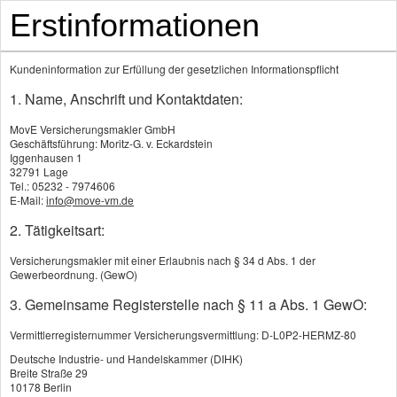
Erstinformationen
Kundeninformation zur Erfüllung der gesetzlichen Informationspflicht
1. Name, Anschrift und Kontaktdaten:
MovE Versicherungsmakler GmbH
Geschäftsführung: Moritz-G. v. Eckardstein
Iggenhausen 1
32791 Lage
Tel.: 05232 - 7974606
E-Mail:
info@move-vm.de
Alters­vorsorge­depot kommt:
2. Tätigkeitsart:
Wie Sparer sich die volle
Versicherungsmakler mit einer Erlaubnis nach § 34 d Abs. 1 der
Wahlfreiheit sichern
Gewerbeordnung. (GewO)
3. Gemeinsame Registerstelle nach § 11 a Abs. 1 GewO:
Vermittlerregisternummer Versicherungsvermittlung: D-L0P2-HERMZ-80
Die Aufmerksamkeit auf die private Alters­vorsorge
Deutsche Industrie- und Handelskammer (DIHK)
war selten so hoch wie aktuell. Der Grund: die
Breite Straße 29
10178 Berlin
kürzlich beschlossene Reform der staatlichen