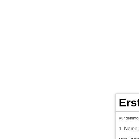
Home
Terminkalender
KFz- Rechner
Per­sonenversicherungen
Weitere Versiche
Ers
Auto­ver
Kundeninfor
1. Name,
MovE Versi