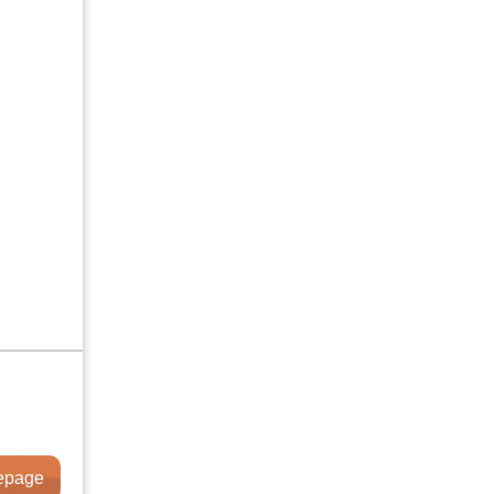
Drittanbieter-
Cookies für externe
Medien erlauben.
Sie können Ihre
Einwilligung
jederzeit widerrufen.
Nähere
Informationen
finden Sie in der
Datenschutzerklärung
.
alle Cookies
erlauben
nur Cookies
für externe
Medien
erlauben
epage