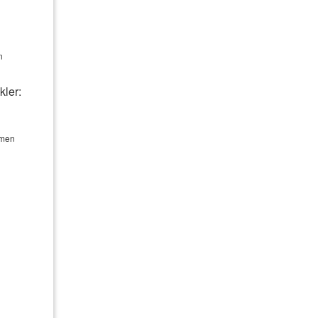
Ge­bäude­ver­si­che­rung
Photo­voltaik­ver­si­che­rung
n
Haus­rat­ver­si­che­rung
kler:
Reiseversicherung
hmen
ung
Gewerbeversicherung
Betriebshaftpflichtversicherung
Pferdehalterhaftpflicht
Hunde­halter­haft­pflicht
Tier-OP-Versicherung