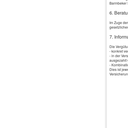
Barmbeker 
·
Die Kosten
6. Beratu
·
Schadenfreih
·
So sparen Sie
Im Zuge der
gesetzliche
7. Infor
Die Vergütun
- konkret v
- in der Ve
Dieser
ausgezahlt 
- Kombinati
Dies ist je
Versicherun