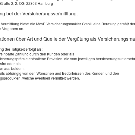
Straße 2, 2. OG, 22303 Hamburg
ng bei der Versicherungsvermittlung:
eitsrabatt
 Beiträge
 Vermittlung bietet die MovE Versicherungsmakler GmbH eine Beratung gemäß de
n Vorgaben an.
mationen über Art und Quelle der Vergütung als Versicherungsma
Vergleich und An­ge­bot an­for­dern
g der Tätigkeit erfolgt als:
ereinbarte Zahlung durch den Kunden oder als
rsicherungsprämie enthaltene Provision, die vom jeweiligen Versicherungsunterne
 Service wird von einem externen Anbieter bereitgestellt |
Datenschutzerklär
wird oder als
on aus beidem.
weils abhängig von den Wünschen und Bedürfnissen des Kunden und den
gsprodukten, welche eventuell vermittelt werden.