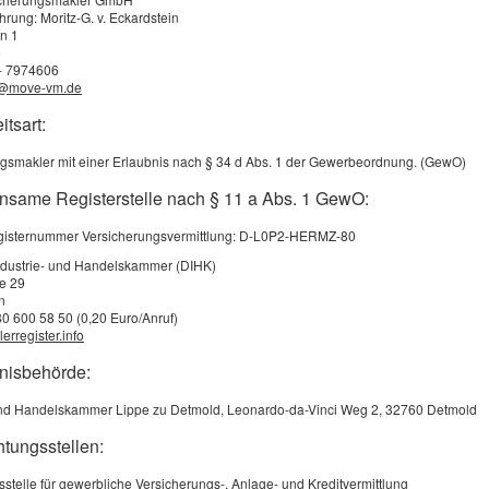
Anfänger am Steuer zahlen in der KFZ-Haft­pflicht- und der
hrung: Moritz-G. v. Eckardstein
Vollkaskoversicherung höhere Beiträge als „alte Hasen“, die
n 1
e
Jahre unfallfrei unterwegs sind. Wenn Sie Ihre Versicherung
 - 7974606
ch nehmen, sinkt die Prämie erheblich. Langjährig unfallfreie F
o@move-vm.de
nur noch 20 Prozent.
itsart:
gsmakler mit einer Erlaubnis nach § 34 d Abs. 1 der Gewerbeordnung. (GewO)
n selbst zahlen?
nsame Registerstelle nach § 11 a Abs. 1 GewO:
tsklassen und Rückstufungsregeln können bei verschiedenen V
h sein. Rückstufungen sind übrigens vermeidbar, wenn man kle
registernummer Versicherungsvermittlung: D-L0P2-HERMZ-80
n Tasche zahlt - denn nicht die Schadenhöhe, sondern allein di
ndustrie- und Handelskammer (DIHK)
chäden entscheidet über den Rabatt.
ße 29
n
80 600 58 50 (0,20 Euro/Anruf)
 erteilt Auskunft darüber, ob es sich für Sie lohnt, einen kleiner
erregister.info
ehmen. Einige Versicherer bieten so genannte Rabattretter an -
bnisbehörde:
ste Unfall nicht gleich eine Rückstufung in eine teurere Rabattst
und Handelskammer Lippe zu Detmold, Leonardo-da-Vinci Weg 2, 32760 Detmold
ma:
htungsstellen:
chtversicherung
kasko
sstelle für gewerbliche Versicherungs-, Anlage- und Kreditvermittlung