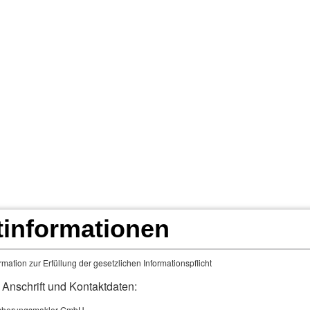
 7/24
Fahr doch was Du willst!
Landwirtschaft 
rungen
Schadenmeldung u. MaklerApp 24/7
F
tinformationen
­si­che­rung
mation zur Erfüllung der gesetzlichen Informationspflicht
Der Schadenfreiheitsrabatt
 Anschrift und Kontaktdaten:
cherungsmakler GmbH