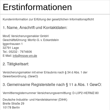
Erstinformationen
Kundeninformation zur Erfüllung der gesetzlichen Informationspflicht
1. Name, Anschrift und Kontaktdaten:
MovE Versicherungsmakler GmbH
Geschäftsführung: Moritz-G. v. Eckardstein
Iggenhausen 1
32791 Lage
Tel.: 05232 - 7974606
Kranken­zusatz­ver­si­che­rung
E-Mail:
info@move-vm.de
2. Tätigkeitsart:
Ambulante Zusatzversicherung
Versicherungsmakler mit einer Erlaubnis nach § 34 d Abs. 1 der
Die GKV deckt viele ambulante
Gewerbeordnung. (GewO)
Leistungen nur eingeschränkt ab. Sehhilfen,
3. Gemeinsame Registerstelle nach § 11 a Abs. 1 GewO:
alternative Heilmethoden oder erweiterte
Vermittlerregisternummer Versicherungsvermittlung: D-L0P2-HERMZ-80
Vorsorgeuntersuchungen müssen oft aus eigener
Tasche gezahlt werden.
Deutsche Industrie- und Handelskammer (DIHK)
Breite Straße 29
10178 Berlin
Typische Leistungen einer ambulanten