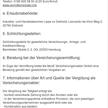
Telefon: 0180 600 58 50 (0,20 Euro/Anruf)
www.vermittlerregister.info
Zusatzversicherung:
4. Erlaubnisbehörde:
Zuschüsse für
Brillen und Kontaktlinsen
Kostenübernahme für
alternative
Industrie- und Handelskammer Lippe zu Detmold, Leonardo-da-Vinci Weg 2,
32760 Detmold
Heilmethoden
wie Osteopathie oder
Homöopathie
5. Schlichtungsstellen:
Erweiterte
Vorsorgeuntersuchungen
über den
Schlichtungsstelle für gewerbliche Versicherungs-, Anlage- und
GKV-Standard hinaus
Kreditvermittlung
Barmbeker Straße 2, 2. OG, 22303 Hamburg
Mehr zum Thema:
6. Beratung bei der Versicherungsvermittlung:
·
Zahn­zu­satz­ver­si­che­rung
Im Zuge der Vermittlung bietet die MovE Versicherungsmakler GmbH eine
·
Krankenhauszusatzversicherung
Beratung gemäß den gesetzlichen Vorgaben an.
·
Kranken(haus)tagegeld
7. Informationen über Art und Quelle der Vergütung als
·
Auslandskrankenversicherung
Versicherungsmakler:
·
Pflegezusatzversicherung
·
Ambulante Zusatzversicherung
Die Vergütung der Tätigkeit erfolgt als:
- konkret vereinbarte Zahlung durch den Kunden oder als
·
Per Baukasten zur individuellen Absicherung
- in der Versicherungsprämie enthaltene Provision, die vom jeweiligen
Versicherungsunternehmen ausgezahlt wird oder als
- Kombination aus beidem.