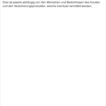
Dies ist jeweils abhängig von den Wünschen und Bedürfnissen des Kunden
und den Versicherungsprodukten, welche eventuell vermittelt werden.
Dieses Element wird von
einem Drittanbieter
bereitgestellt und kann nur
angezeigt werden, wenn
Sie Drittanbieter-Cookies
für externe Medien
erlauben. Sie können Ihre
Einwilligung jederzeit
widerrufen. Nähere
Informationen finden Sie in
der
Datenschutzerklärung
.
alle Cookies erlauben
nur Cookies für
externe Medien