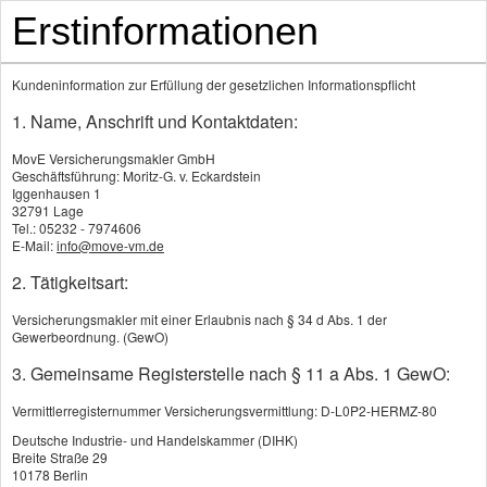
Erstinformationen
Kundeninformation zur Erfüllung der gesetzlichen Informationspflicht
1. Name, Anschrift und Kontaktdaten:
MovE Versicherungsmakler GmbH
Geschäftsführung: Moritz-G. v. Eckardstein
Iggenhausen 1
32791 Lage
Tel.: 05232 - 7974606
Produkte
E-Mail:
info@move-vm.de
2. Tätigkeitsart:
Zahn­zu­satz­ver­si­che­rung
Versicherungsmakler mit einer Erlaubnis nach § 34 d Abs. 1 der
Gewerbeordnung. (GewO)
Kranken­zusatz­ver­si­che­rung
3. Gemeinsame Registerstelle nach § 11 a Abs. 1 GewO:
Berufs­unfähig­keitsversicherung
Vermittlerregisternummer Versicherungsvermittlung: D-L0P2-HERMZ-80
Deutsche Industrie- und Handelskammer (DIHK)
Pflege­ver­si­che­rung
Breite Straße 29
10178 Berlin