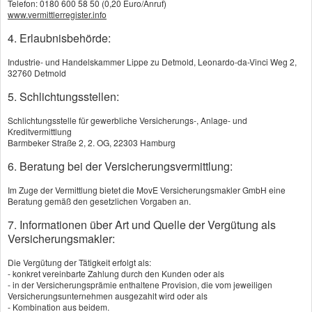
Telefon: 0180 600 58 50 (0,20 Euro/Anruf)
Unfall­ver­si­che­rung
www.vermittlerregister.info
4. Erlaubnisbehörde:
Private Rentenversicherung
Industrie- und Handelskammer Lippe zu Detmold, Leonardo-da-Vinci Weg 2,
32760 Detmold
Risiko­lebens­ver­si­che­rung
5. Schlichtungsstellen:
Auto­ver­si­che­rung
Schlichtungsstelle für gewerbliche Versicherungs-, Anlage- und
Kreditvermittlung
Motor­rad­ver­sicherung
Barmbeker Straße 2, 2. OG, 22303 Hamburg
6. Beratung bei der Versicherungsvermittlung:
Privathaftpflichtversicherung
Im Zuge der Vermittlung bietet die MovE Versicherungsmakler GmbH eine
Rechts­schutz­ver­si­che­rung
Beratung gemäß den gesetzlichen Vorgaben an.
7. Informationen über Art und Quelle der Vergütung als
Ge­bäude­ver­si­che­rung
Versicherungsmakler:
Photo­voltaik­ver­si­che­rung
Die Vergütung der Tätigkeit erfolgt als:
- konkret vereinbarte Zahlung durch den Kunden oder als
- in der Versicherungsprämie enthaltene Provision, die vom jeweiligen
Haus­rat­ver­si­che­rung
Versicherungsunternehmen ausgezahlt wird oder als
- Kombination aus beidem.