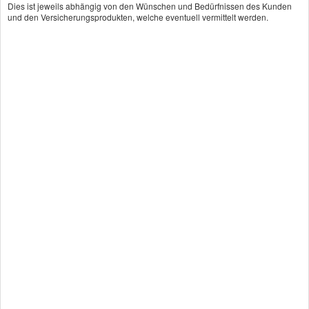
Dies ist jeweils abhängig von den Wünschen und Bedürfnissen des Kunden
Reiseversicherung
und den Versicherungsprodukten, welche eventuell vermittelt werden.
Gewerbeversicherung
Betriebshaftpflichtversicherung
Pferdehalterhaftpflicht
Hunde­halter­haft­pflicht
Tier-OP-Versicherung
Berufs­unfähig­keitsversicherung
Was kostet eine Berufs­
unfähig­
keitsversicherung?