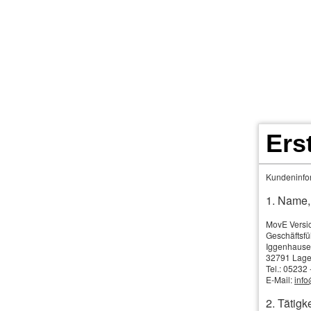
Ers
Home
Terminkalender
KFz- Rechner 7
Kundeninfor
Per­sonenversicherungen
Weitere Versicheru
1. Name,
MovE Versi
Geschäftsfü
Kranken­
Iggenhause
32791 Lag
Tel.: 05232
E-Mail:
inf
2. Tätigke