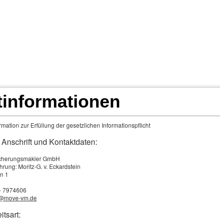
tinformationen
/24
Fahr doch was Du willst!
Landwirtschaft Übe
mation zur Erfüllung der gesetzlichen Informationspflicht
ngen
Schadenmeldung u. MaklerApp 24/7
Film
 Anschrift und Kontaktdaten:
cherungsmakler GmbH
hrung: Moritz-G. v. Eckardstein
zusatz­ver­si­che­rung
n 1
e
 - 7974606
o@move-vm.de
Ambulante Zusatzversicherung
itsart: