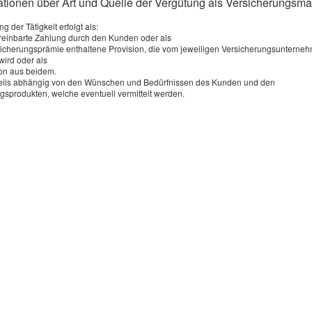
mationen über Art und Quelle der Vergütung als Versicherungsma
Dieses Element wird von einem Drittanbieter
g der Tätigkeit erfolgt als:
ereinbarte Zahlung durch den Kunden oder als
bereitgestellt und kann nur angezeigt werden,
rsicherungsprämie enthaltene Provision, die vom jeweiligen Versicherungsunterne
wird oder als
wenn Sie Drittanbieter-Cookies für externe Medien
on aus beidem.
erlauben. Sie können Ihre Einwilligung jederzeit
weils abhängig von den Wünschen und Bedürfnissen des Kunden und den
gsprodukten, welche eventuell vermittelt werden.
widerrufen. Nähere Informationen finden Sie in der
Datenschutzerklärung
.
alle Cookies erlauben
nur Cookies für externe Medien erlauben
Datenschutz
·
Erstinformation
·
Beschwerden
·
Cookies
Vert