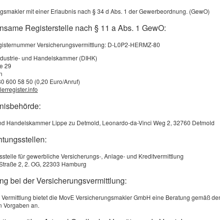
Die GKV deckt viele ambulante Leistungen nur eingeschränk
gsmakler mit einer Erlaubnis nach § 34 d Abs. 1 der Gewerbeordnung. (GewO)
ernative Heilmethoden oder erweiterte Vorsorgeuntersuchungen 
sche gezahlt werden.
nsame Registerstelle nach § 11 a Abs. 1 GewO:
ungen einer ambulanten Zusatzversicherung:
registernummer Versicherungsvermittlung: D-L0P2-HERMZ-80
ndustrie- und Handelskammer (DIHK)
für
Brillen und Kontaktlinsen
ße 29
n
nahme für
alternative Heilmethoden
wie Osteopathie oder Ho
80 600 58 50 (0,20 Euro/Anruf)
Vorsorgeuntersuchungen
über den GKV-Standard hinaus
erregister.info
bnisbehörde:
ma:
r­si­che­rung
und Handelskammer Lippe zu Detmold, Leonardo-da-Vinci Weg 2, 32760 Detmold
usatzversicherung
htungsstellen:
)tagegeld
kenversicherung
sstelle für gewerbliche Versicherungs-, Anlage- und Kreditvermittlung
Straße 2, 2. OG, 22303 Hamburg
versicherung
ng bei der Versicherungsvermittlung:
usatzversicherung
 zur individuellen Absicherung
 Vermittlung bietet die MovE Versicherungsmakler GmbH eine Beratung gemäß de
n Vorgaben an.