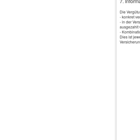
7. Infor
Die Vergütun
- konkret v
- in der Ve
ausgezahlt 
- Kombinati
Dies ist je
Versicherun
Impressum
·